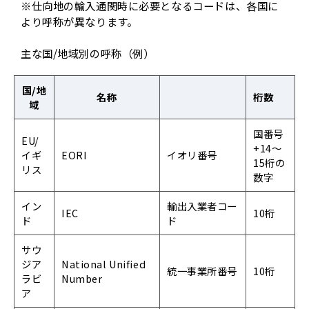
※仕向地の輸入通関時に必要となるコードは、各国に
より呼称が異なります。
主な国/地域別の呼称（例）
国/地
名称
桁数
域
国番号
EU/
+14～
イギ
EORI
イオリ番号
15桁の
リス
数字
イン
輸出入業者コー
IEC
10桁
ド
ド
サウ
ジア
National Unified
統一事業所番号
10桁
ラビ
Number
ア