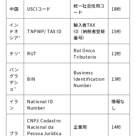
統一社会信用コ
中国
USCIコード
18桁
ード
イン
輸入者TAX
ドネ
TNPWP/ TAX ID
ID（納税者登録
15桁
シア
*
番号）
Rol Único
チリ
*
RUT
12桁
Tributario
バン
Business
グラ
BIN
Identification
13桁
デシ
Number
ュ
*
イラ
National ID
情報な
ン
Number
し
CNPJ: Cadastro
Nacional da
企業用
14桁
ブラ
Pessoa Jurídica