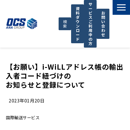
サ
資
ー
料
ビ
お
ダ
ス
問
検
ウ
ご
い
索
ン
利
合
ロ
用
わ
ー
中
せ
ド
の
方
国際輸送サービス
OCSが選ばれる理由
【お願い】i-WiLLアドレス帳の輸出
入者コード紐づけの
お役立ち情報
お知らせと登録について
サポート
OCSについて
2023年01月20日
お知らせ
国際輸送サービス