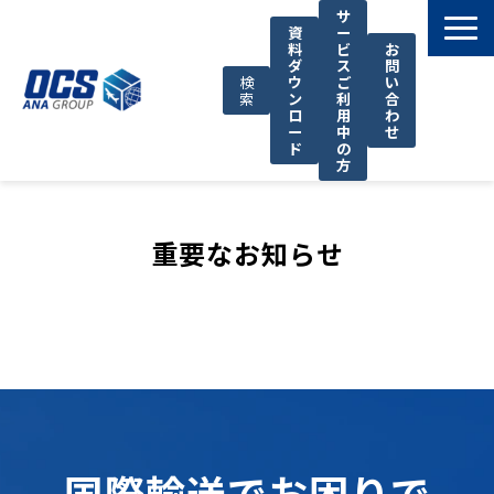
サ
資
ー
料
ビ
お
ダ
ス
問
検
ウ
ご
い
索
ン
利
合
ロ
用
わ
ー
中
せ
ド
の
方
国際輸送サービス
OCSが選ばれる理由
重要なお知らせ
お役立ち情報
サポート
OCSについて
お知らせ
国際輸送でお困りで