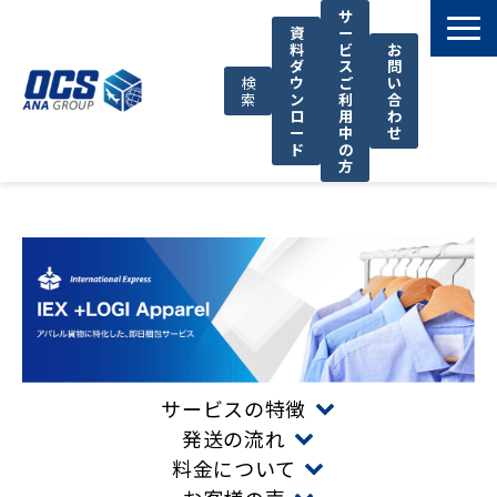
サ
資
ー
料
ビ
お
ダ
ス
問
検
ウ
ご
い
索
ン
利
合
ロ
用
わ
ー
中
せ
ド
の
方
国際輸送サービス
OCSが選ばれる理由
お役立ち情報
サポート
OCSについて
お知らせ
サービスの特徴
発送の流れ
料金について