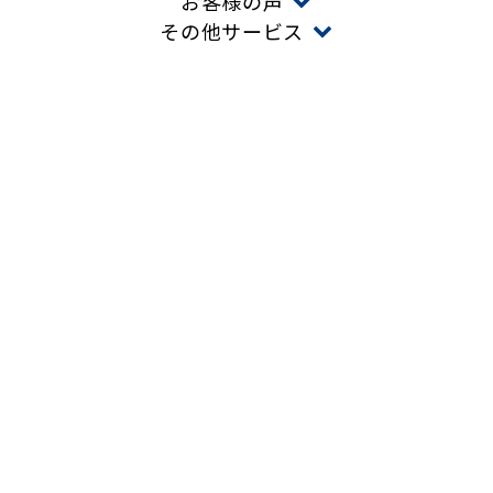
お客様の声
その他サービス
PROBLEM
こんな課題はありませんか？
在庫保管スペースが
不足している
梱包作業をする
人手が足りない