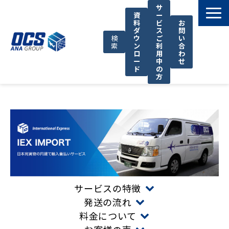
サ
資
ー
料
ビ
お
ダ
ス
問
検
ウ
ご
い
索
ン
利
合
ロ
用
わ
ー
中
せ
ド
の
方
国際輸送サービス
OCSが選ばれる理由
お役立ち情報
サポート
OCSについて
お知らせ
サービスの特徴
発送の流れ
料金について