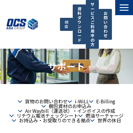
サ
資
ー
料
ビ
お
ダ
ス
問
検
ウ
ご
い
索
ン
利
合
ロ
用
わ
ー
中
せ
ド
の
方
国際輸送サービス
サポート
OCSが選ばれる理由
お役立ち情報
サポート
OCSについて
貨物のお問い合わせ
i-WiLL
E-Billing
梱包資材のお申込み
お知らせ
Air Waybill（運送状）・インボイスの作成
リチウム電池チェックシート
燃油サーチャージ
お持込み・お受取りのできる拠点
世界の休日