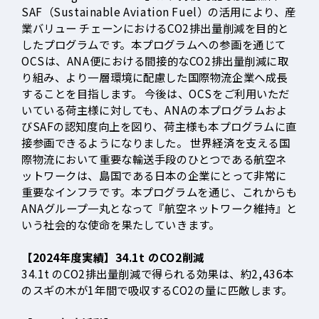
SAF（Sustainable Aviation Fuel）の活用により、産
業バリュー チェーンにおけるCO2排出量削減を目的と
したプログラムです。本プログラムへの参画を通じて
OCSは、ANA便における間接的なCO2排出量削減に取
り組み、より一層環境に配慮した国際物流企業へ成長
することを目指します。 今後は、OCSをご利用いただ
いている荷主様に対しても、ANAの本プログラムおよ
びSAFの認知度向上を図り、荷主様も本プログラムに直
接参画できるようになりました。 世界経済を支える国
際物流において重要な輸送手段のひとつである航空ネ
ットワークは、島国である日本の企業にとって非常に
重要なインフラです。本プログラムを通じ、これからも
ANAグループ一丸となって『航空ネットワーク維持』と
いう社会的な使命を果たしていきます。
【2024年度実績】34.1t のCO2削減
34.1t のCO2排出量削減で得られる効果は、約2,436本
のスギの木が1年間で吸収するCO2の量に匹敵します。