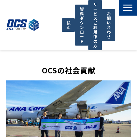
サ
資
ー
料
ビ
お
ダ
ス
問
検
ウ
ご
い
索
ン
利
合
ロ
用
わ
ー
中
せ
ド
の
方
国際輸送サービス
OCSが選ばれる理由
OCSの社会貢献
お役立ち情報
サポート
OCSについて
お知らせ