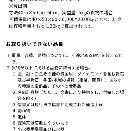
※算出例
寸法40㎝×50㎝×60㎝、実重量15㎏の貨物の場合
容積重量は40×50×60÷6,000=20.00㎏となり、料金
は容積重量をもとに20㎏で算出されます。
お取り扱いできない品目
重量、容積、金額については、別途定める規定を超えると
き。
貨物が以下に掲げる品物に該当する場合。
金・銀・白金その他の貴金属、ダイヤモンドを含む貴石
及び半貴石、各国/地域の通貨（紙幣、硬貨）、あらゆ
る種類の宝飾品、その他の貴重品
有価証券類（ただし、文書により特約をし、付保した場
合を除く）
信書又は現行法で信書と定義された通信手段
動植物
遺体
変質又は腐敗しやすいもの
小火器用爆薬並びに火器