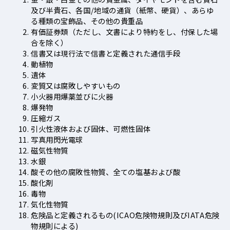
及び半貴石、各国/地域の通貨（紙幣、硬貨）、あらゆ
る種類の宝飾品、その他の貴重品
有価証券類（ただし、文書により特約をし、付保した場
合を除く）
信書又は現行法で信書と定義された通信手段
動植物
遺体
変質又は腐敗しやすいもの
小火器用爆薬並びに火器
爆発物
圧縮ガス
引火性液体および固体、可燃性固体
写真用閃光電球
磁気性物質
水銀
酸その他の腐敗性物質、全ての塩基および酸
酸化剤
毒物
気化性物質
危険品と定義されるもの(ICAO危険物規則及びIATA危険
物規則による)