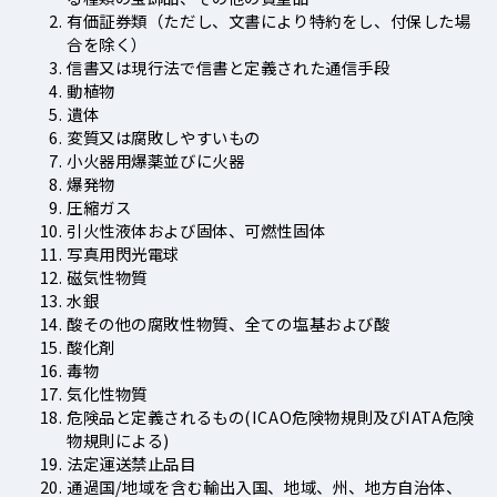
有価証券類（ただし、文書により特約をし、付保した場
合を除く）
信書又は現行法で信書と定義された通信手段
動植物
遺体
変質又は腐敗しやすいもの
小火器用爆薬並びに火器
爆発物
圧縮ガス
引火性液体および固体、可燃性固体
写真用閃光電球
磁気性物質
水銀
酸その他の腐敗性物質、全ての塩基および酸
酸化剤
毒物
気化性物質
危険品と定義されるもの(ICAO危険物規則及びIATA危険
物規則による)
法定運送禁止品目
通過国/地域を含む輸出入国、地域、州、地方自治体、