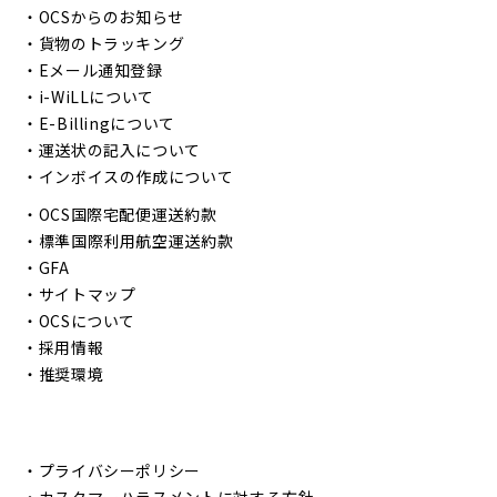
・
OCSからのお知らせ
・
貨物のトラッキング
・
Eメール通知登録
・
i-WiLLについて
・
E-Billingについて
・
運送状の記入について
・
インボイスの作成について
・
OCS国際宅配便運送約款
・
標準国際利用航空運送約款
・
GFA
・
サイトマップ
・
OCSについて
・
採用情報
・
推奨環境
・
プライバシーポリシー
・
カスタマーハラスメントに対する方針