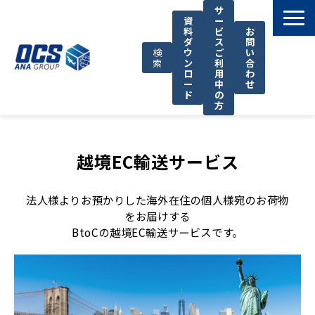
サ
資
ー
料
ビ
お
ダ
ス
問
検
ウ
ご
い
索
ン
利
合
ロ
用
わ
ー
中
せ
ド
の
方
国際輸送サービス
OCSが選ばれる理由
越境EC輸送サービス
お役立ち情報
法人様よりお預かりした海外在住の個人様宛のお荷物
サポート
をお届けする
OCSについて
BtoCの越境EC輸送サービスです。
お知らせ