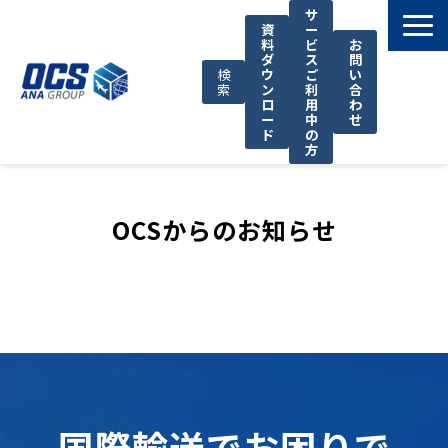
サ
資
ー
料
ビ
お
ダ
ス
問
検
ウ
ご
い
索
ン
利
合
ロ
用
わ
ー
中
せ
ド
の
方
国際輸送サービス
OCSが選ばれる理由
OCSからのお知らせ
お役立ち情報
サポート
OCSについて
お知らせ
国際輸送でお困りで