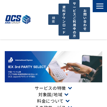
サ
資
ー
料
ビ
お
ダ
ス
問
検
ウ
ご
い
索
ン
利
合
ロ
用
わ
ー
中
せ
ド
の
方
国際輸送サービス
OCSが選ばれる理由
お役立ち情報
サポート
OCSについて
お知らせ
サービスの特徴
対象国/地域
料金について