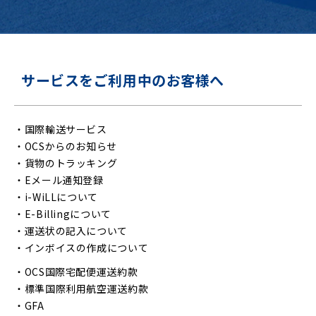
サービスをご利用中のお客様へ
・
国際輸送サービス
・
OCSからのお知らせ
・
貨物のトラッキング
・
Eメール通知登録
・
i-WiLLについて
・
E-Billingについて
・
運送状の記入について
・
インボイスの作成について
・
OCS国際宅配便運送約款
・
標準国際利用航空運送約款
・
GFA