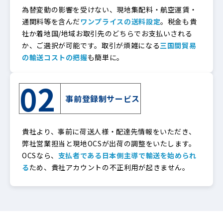
為替変動の影響を受けない、現地集配料・航空運賃・
通関料等を含んだ
ワンプライスの送料設定
。税金も貴
社か着地国/地域お取引先のどちらでお支払いされる
か、ご選択が可能です。取引が煩雑になる
三国間貿易
の輸送コストの把握
も簡単に。
02
事前登録制サービス
貴社より、事前に荷送人様・配達先情報をいただき、
弊社営業担当と現地OCSが出荷の調整をいたします。
OCSなら、
支払者である日本側主導で輸送を始められ
る
ため、貴社アカウントの不正利用が起きません。