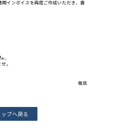
通関インボイスを再度ご作成いただき、書
い。
ませ。
敬具
トップへ戻る