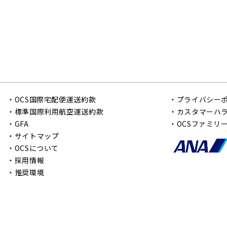
・
OCS国際宅配便運送約款
・
プライバシー
・
標準国際利用航空運送約款
・
カスタマーハ
・
GFA
・
OCSファミリ
・
サイトマップ
・
OCSについて
・
採用情報
・
推奨環境