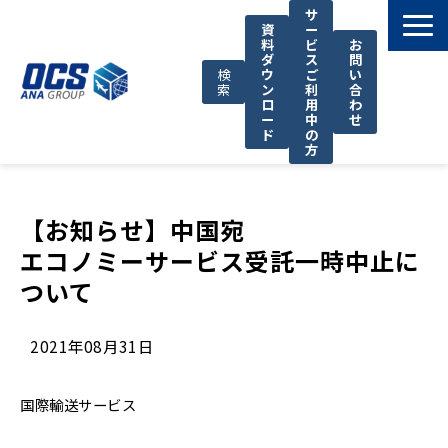
サ
資
ー
料
ビ
お
ダ
ス
問
検
ウ
ご
い
索
ン
利
合
ロ
用
わ
ー
中
せ
ド
の
方
国際輸送サービス
OCSが選ばれる理由
【お知らせ】中国宛
エコノミーサービス受託一時中止に
お役立ち情報
ついて
サポート
OCSについて
2021年08月31日
お知らせ
国際輸送サービス