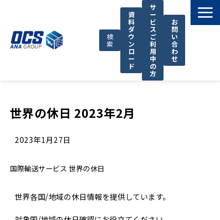
サ
資
ー
料
ビ
お
ダ
ス
問
検
ウ
ご
い
索
ン
利
合
ロ
用
わ
ー
中
せ
ド
の
方
国際輸送サービス
OCSが選ばれる理由
世界の休日 2023年2月
お役立ち情報
2023年1月27日
サポート
OCSについて
国際輸送サービス
世界の休日
お知らせ
世界各国/地域の休日情報を提供しています。
対象国/地域の休日確認にお役立てください。