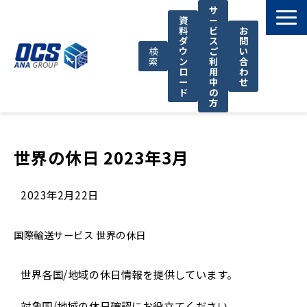
サ
資
ー
料
ビ
お
ダ
ス
問
検
ウ
ご
い
索
ン
利
合
ロ
用
わ
ー
中
せ
ド
の
方
国際輸送サービス
OCSが選ばれる理由
世界の休日 2023年3月
お役立ち情報
2023年2月22日
サポート
OCSについて
国際輸送サービス
世界の休日
お知らせ
世界各国/地域の休日情報を提供しています。
対象国/地域の休日確認にお役立てください。