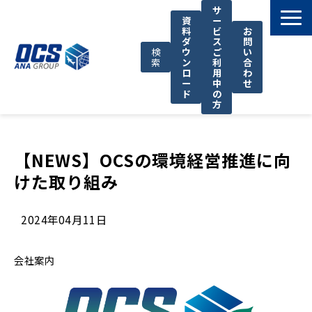
サ
資
ー
料
ビ
お
ダ
ス
問
検
ウ
ご
い
索
ン
利
合
ロ
用
わ
ー
中
せ
ド
の
方
国際輸送サービス
OCSが選ばれる理由
【NEWS】OCSの環境経営推進に向
けた取り組み
お役立ち情報
サポート
2024年04月11日
OCSについて
お知らせ
会社案内