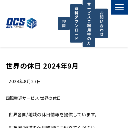
サ
資
ー
料
ビ
お
ダ
ス
問
検
ウ
ご
い
索
ン
利
合
ロ
用
わ
ー
中
せ
ド
の
方
国際輸送サービス
OCSが選ばれる理由
世界の休日 2024年9月
お役立ち情報
2024年8月27日
サポート
OCSについて
国際輸送サービス
世界の休日
お知らせ
世界各国/地域の休日情報を提供しています。
対象国/地域の休日確認にお役立てください。