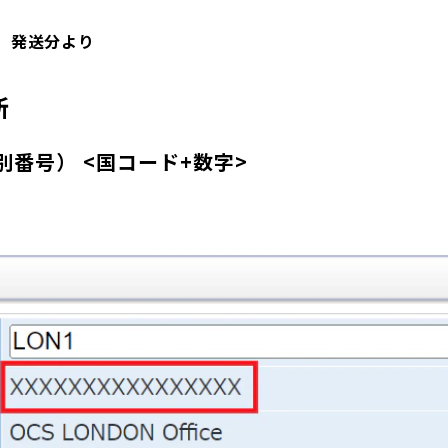
火）発送分より
所
別番号） <国コード+数字>