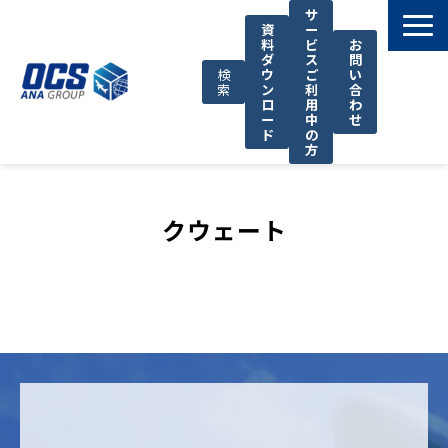
サ
資
ー
料
ビ
お
ダ
ス
問
検
ウ
ご
い
索
ン
利
合
ロ
用
わ
ー
中
せ
ド
の
方
国際輸送サービス
OCSが選ばれる理由
クウェート
お役立ち情報
サポート
OCSについて
お知らせ