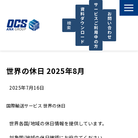
サ
資
ー
料
ビ
お
ダ
ス
問
検
ウ
ご
い
索
ン
利
合
ロ
用
わ
ー
中
せ
ド
の
方
国際輸送サービス
OCSが選ばれる理由
世界の休日 2025年8月
お役立ち情報
2025年7月16日
サポート
OCSについて
国際輸送サービス
世界の休日
お知らせ
世界各国/地域の休日情報を提供しています。
対象国/地域の休日確認にお役立てください。