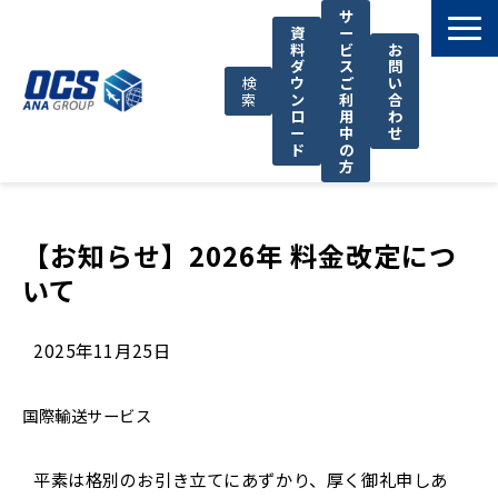
サ
資
ー
料
ビ
お
ダ
ス
問
検
ウ
ご
い
索
ン
利
合
ロ
用
わ
ー
中
せ
ド
の
方
国際輸送サービス
OCSが選ばれる理由
【お知らせ】2026年 料金改定につ
いて 
お役立ち情報
サポート
2025年11月25日
OCSについて
お知らせ
国際輸送サービス
平素は格別のお引き立てにあずかり、厚く御礼申しあ