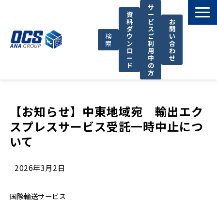
サ
資
ー
料
ビ
お
ダ
ス
問
検
ウ
ご
い
索
ン
利
合
ロ
用
わ
ー
中
せ
ド
の
方
国際輸送サービス
OCSが選ばれる理由
【お知らせ】中東地域宛　輸出エク
スプレスサービス受託一時中止につ
お役立ち情報
いて
サポート
OCSについて
2026年3月2日
お知らせ
国際輸送サービス