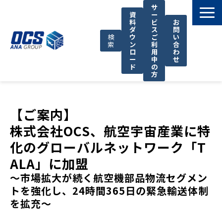
サ
資
ー
料
ビ
お
ダ
ス
問
検
ウ
ご
い
索
ン
利
合
ロ
用
わ
ー
中
せ
ド
の
方
国際輸送サービス
OCSが選ばれる理由
【ご案内】
お役立ち情報
株式会社OCS、航空宇宙産業に特
化のグローバルネットワーク「T
サポート
ALA」に加盟
OCSについて
～市場拡大が続く航空機部品物流セグメン
お知らせ
トを強化し、24時間365日の緊急輸送体制
を拡充～