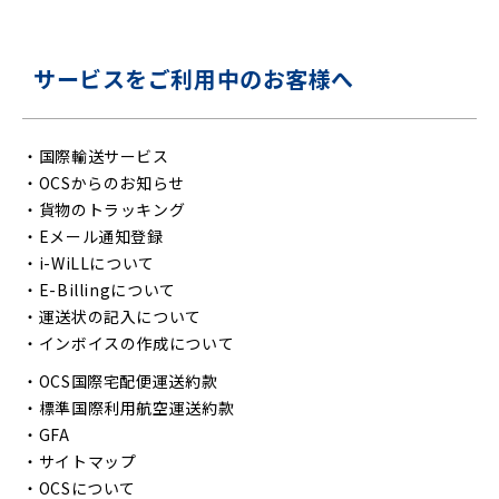
サービスをご利用中のお客様へ
・
国際輸送サービス
・
OCSからのお知らせ
・
貨物のトラッキング
・
Eメール通知登録
・
i-WiLLについて
・
E-Billingについて
・
運送状の記入について
・
インボイスの作成について
・
OCS国際宅配便運送約款
・
標準国際利用航空運送約款
・
GFA
・
サイトマップ
・
OCSについて