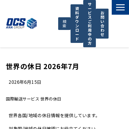
サ
資
ー
料
ビ
お
ダ
ス
問
検
ウ
ご
い
索
ン
利
合
ロ
用
わ
ー
中
せ
ド
の
方
国際輸送サービス
OCSが選ばれる理由
世界の休日 2026年7月
お役立ち情報
2026年6月15日
サポート
OCSについて
国際輸送サービス
世界の休日
お知らせ
世界各国/地域の休日情報を提供しています。
対象国/地域の休日確認にお役立てください。