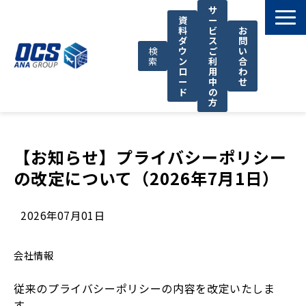
サ
資
ー
料
ビ
お
ダ
ス
問
検
ウ
ご
い
索
ン
利
合
ロ
用
わ
ー
中
せ
ド
の
方
国際輸送サービス
OCSが選ばれる理由
【お知らせ】プライバシーポリシー
の改定について（2026年7月1日）
お役立ち情報
サポート
2026年07月01日
OCSについて
お知らせ
会社情報
従来のプライバシーポリシーの内容を改定いたしま
す。