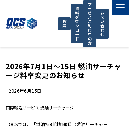
サ
資
ー
料
ビ
お
ダ
ス
問
検
ウ
ご
い
索
ン
利
合
ロ
用
わ
ー
中
せ
ド
の
方
国際輸送サービス
OCSが選ばれる理由
2026年7月1日～15日 燃油サーチャ
ージ料率変更のお知らせ
お役立ち情報
サポート
2026年6月25日
OCSについて
お知らせ
国際輸送サービス
燃油サーチャージ
OCSでは、「燃油特別付加運賃（燃油サーチャー