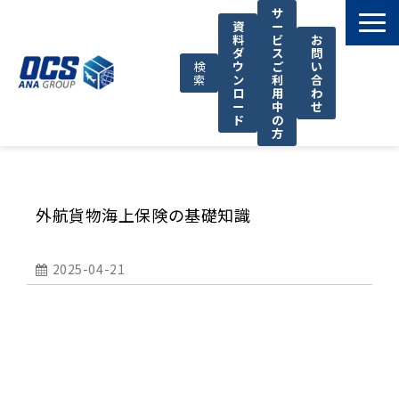
サ
資
ー
料
ビ
お
ダ
ス
問
検
ウ
ご
い
索
ン
利
合
ロ
用
わ
ー
中
せ
ド
の
方
国際輸送サービス
OCSが選ばれる理由
外航貨物海上保険の基礎知識
お役立ち情報
サポート
2025-04-21
OCSについて
お知らせ