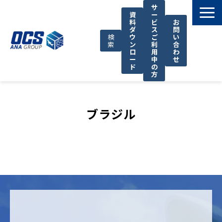
サ
資
ー
料
ビ
お
ダ
ス
問
検
ウ
ご
い
索
ン
利
合
ロ
用
わ
ー
中
せ
ド
の
方
国際輸送サービス
OCSが選ばれる理由
ブラジル
お役立ち情報
サポート
OCSについて
お知らせ