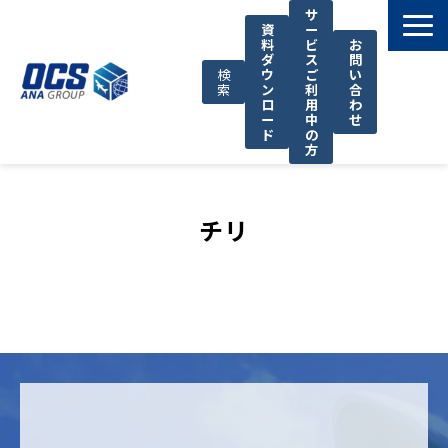
サ
資
ー
料
ビ
お
ダ
ス
問
検
ウ
ご
い
索
ン
利
合
ロ
用
わ
ー
中
せ
ド
の
方
国際輸送サービス
OCSが選ばれる理由
チリ
お役立ち情報
サポート
OCSについて
お知らせ