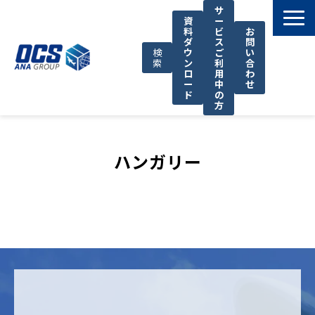
サ
資
ー
料
ビ
お
ダ
ス
問
検
ウ
ご
い
索
ン
利
合
ロ
用
わ
ー
中
せ
ド
の
方
国際輸送サービス
OCSが選ばれる理由
ハンガリー
お役立ち情報
サポート
OCSについて
お知らせ