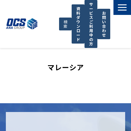
サ
資
ー
料
ビ
お
ダ
ス
問
検
ウ
ご
い
索
ン
利
合
ロ
用
わ
ー
中
せ
ド
の
方
国際輸送サービス
OCSが選ばれる理由
マレーシア
お役立ち情報
サポート
OCSについて
お知らせ