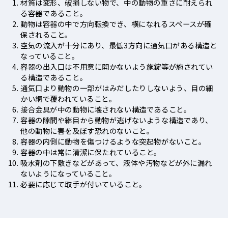
材質は変形、破損しない物で、中の動物の重さに耐えられ
る容器であること。
動物は容器の中で方向転換でき、横になれるスペースが確
保されること。
空気の流入が十分にあり、最低3方向に通気口がある構造と
なっていること。
容器の出入口は不用意に開かないよう施錠等が施されてい
る構造であること。
通気口より動物の一部がはみだしたりしないよう、目の細
かい網で覆われていること。
接合金具が中の動物に壊されない構造であること。
容器の隙間や継目から動物が逃げないような構造であり、
他の動物に害を及ぼす恐れのないこと。
容器の内側に動物を傷つけるような突起物がないこと。
容器の中は常に清潔に保たれていること。
吸水剤の下敷きなどがあって、液体や汚物などが外に漏れ
ないようになっていること。
必要に応じて取手が付いていること。