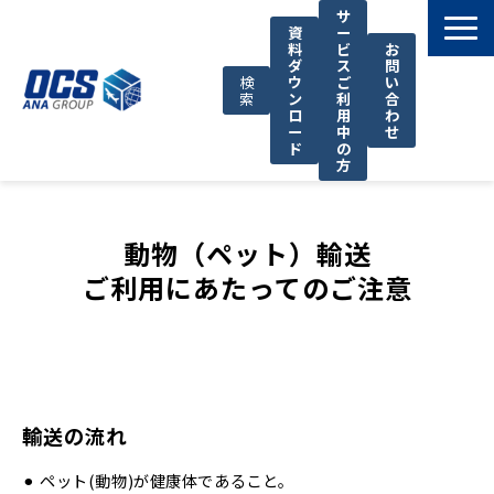
サ
資
ー
料
ビ
お
ダ
ス
問
検
ウ
ご
い
索
ン
利
合
ロ
用
わ
ー
中
せ
ド
の
方
国際輸送サービス
OCSが選ばれる理由
動物（ペット）輸送
ご利用にあたってのご注意
お役立ち情報
サポート
OCSについて
お知らせ
輸送の流れ
⚫︎ ペット(動物)が健康体であること。