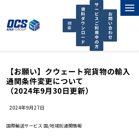
サ
資
ー
料
ビ
お
ダ
ス
問
検
ウ
ご
い
索
ン
利
合
ロ
用
わ
ー
中
せ
ド
の
方
国際輸送サービス
OCSが選ばれる理由
【お願い】クウェート宛貨物の輸入
通関条件変更について
お役立ち情報
（2024年9月30日更新）
サポート
OCSについて
2024年9月27日
お知らせ
国際輸送サービス
国/地域別通関情報