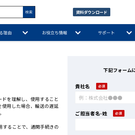
資料ダウンロード
れる理由
お役立ち情報
サポート
下記フォーム
貴社名
ードを理解し、使用すること
を使用した場合、輸送の遅延
。
ご担当者名-姓
用することで、通関手続きの