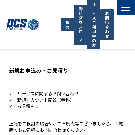
サ
資
ー
料
ビ
お
ダ
ス
問
検
ウ
ご
い
索
ン
利
合
ロ
用
わ
ー
中
せ
ド
の
方
国際輸送サービス
OCSが選ばれる理由
新規お申込み・お見積り
お役立ち情報
サポート
✔︎
サービスに関するお問い合わせ
OCSについて
✔︎
新規アカウント開設（無料）
✔︎
お見積もり
お知らせ
上記をご検討の場合や、ご不明点等ございましたら、お電
話でもお気軽にお問い合わせください。