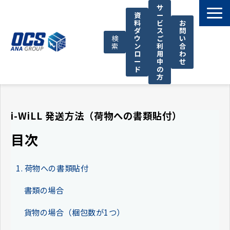
サ
資
ー
料
ビ
お
ダ
ス
問
検
ウ
ご
い
索
ン
利
合
ロ
用
わ
ー
中
せ
ド
の
方
国際輸送サービス
OCSが選ばれる理由
i-WiLL 発送方法（荷物への書類貼付）
お役立ち情報
目次
サポート
OCSについて
1. 荷物への書類貼付
お知らせ
書類の場合
貨物の場合（梱包数が1つ）