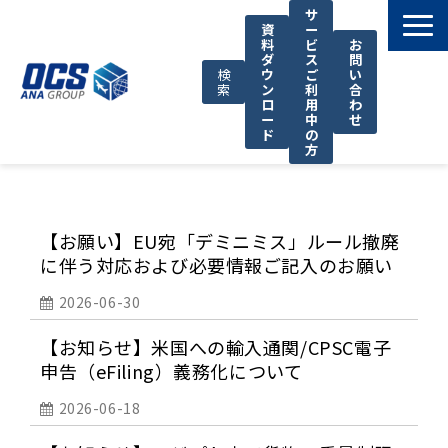
サ
資
ー
料
ビ
お
ダ
ス
問
検
ウ
ご
い
索
ン
利
合
ロ
用
わ
ー
中
せ
ド
の
方
国際輸送サービス
OCSが選ばれる理由
【お願い】EU宛「デミニミス」ルール撤廃
お役立ち情報
に伴う対応および必要情報ご記入のお願い
サポート
2026-06-30
OCSについて
【お知らせ】米国への輸入通関/CPSC電子
お知らせ
申告（eFiling）義務化について
2026-06-18