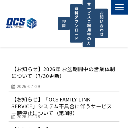
サ
資
ー
料
ビ
お
ダ
ス
問
検
ウ
ご
い
索
ン
利
合
ロ
用
わ
ー
中
せ
ド
の
方
国際輸送サービス
OCSが選ばれる理由
【お知らせ】2026年 お盆期間中の営業体制
お役立ち情報
について（7/30更新）
サポート
2026-07-29
OCSについて
【お知らせ】「OCS FAMILY LINK
お知らせ
SERVICE」システム不具合に伴うサービス
一時停止について（第3報）
2026-07-28