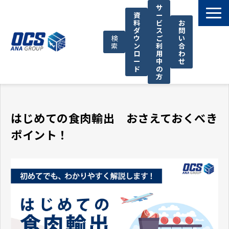
サ
資
ー
料
ビ
お
ダ
ス
問
検
ウ
ご
い
索
ン
利
合
ロ
用
わ
ー
中
せ
ド
の
方
国際輸送サービス
OCSが選ばれる理由
はじめての食肉輸出 おさえておくべき
お役立ち情報
ポイント！
サポート
OCSについて
お知らせ