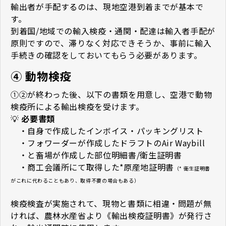
輸出者が手配するのは、現地空港到着までが基本で
す。
到着国/地域での輸入検疫・通関・配達は輸入者手配が
原則ですので、滞りなく対応できそうか、事前に輸入
手続きの確認をしておいてもらう必要があります。
④ 動物検疫
①②が終わった後、以下の書類を用意し、空港で動物
検疫所による輸出検疫を受けます。
💡
必要書類
・自身で作成したインボイス・パッキングリスト
・フォワーダーが作成したドラフトのAir Waybill
・と畜場が作成した部位明細書/衛生証明書
・商工会議所にて取得した*原産地証明書
（* 衛生証明書
がこれに代わることもあり、取得不要の場合もある）
検疫検査が実施されて、現物と書類に相違・問題が無
ければ、農林水産省より《輸出検疫証明書》が発行さ