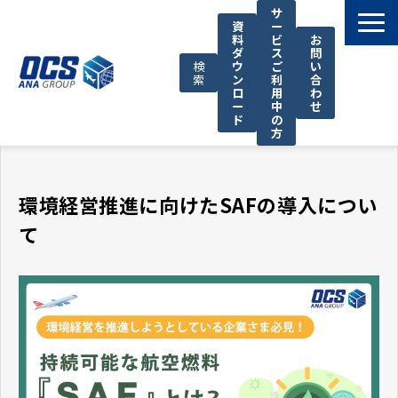
サ
資
ー
料
ビ
お
ダ
ス
問
検
ウ
ご
い
索
ン
利
合
ロ
用
わ
ー
中
せ
ド
の
方
国際輸送サービス
OCSが選ばれる理由
環境経営推進に向けたSAFの導入につい
お役立ち情報
て
サポート
OCSについて
お知らせ