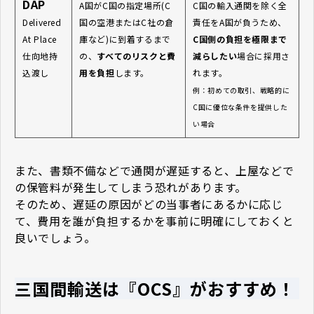
DAP
A国がC国の指定場所(C
C国の輸入通関を除く全
Delivered
国の空港またはC社の倉
責任をA国が負うため、
At Place
庫など)に到着するまで
C国側の負担を極限まで
仕向地持
の、
すべてのリスクと費
減らしたい
場合に採用さ
込渡し
用を負担
します。
れます。
例：初めての取引、戦略的に
C国に優位な条件を提供した
い場合
また、書類不備などで通関が遅延すると、上屋などで
の保管料が発生してしまう恐れがあります。
そのため、遅延の原因がどの当事者にあるかに応じ
て、費用を誰が負担するかを事前に明確にしておくと
良いでしょう。
三国間輸送は『OCS』がおすすめ！