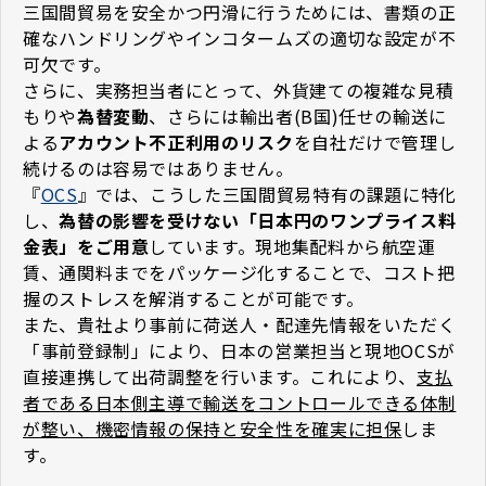
三国間貿易を安全かつ円滑に行うためには、書類の正
確なハンドリングやインコタームズの適切な設定が不
可欠です。
さらに、実務担当者にとって、外貨建ての複雑な見積
もりや
為替変動
、さらには輸出者(B国)任せの輸送に
よる
アカウント不正利用のリスク
を自社だけで管理し
続けるのは容易ではありません。
『
OCS
』では、こうした三国間貿易特有の課題に特化
し、
為替の影響を受けない「日本円のワンプライス料
金表」をご用意
しています。現地集配料から航空運
賃、通関料までをパッケージ化することで、コスト把
握のストレスを解消することが可能です。
また、貴社より事前に荷送人・配達先情報をいただく
「事前登録制」により、日本の営業担当と現地OCSが
直接連携して出荷調整を行います。これにより、
支払
者である日本側主導で輸送をコントロールできる体制
が整い、機密情報の保持と安全性を確実に担保
しま
す。