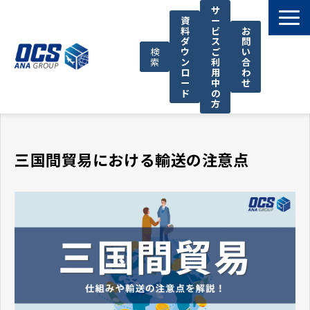
サ
資
ー
料
ビ
お
ダ
ス
問
検
ウ
ご
い
索
ン
利
合
ロ
用
わ
ー
中
せ
ド
の
方
国際輸送サービス
OCSが選ばれる理由
三国間貿易における輸送の注意点
お役立ち情報
サポート
OCSについて
お知らせ