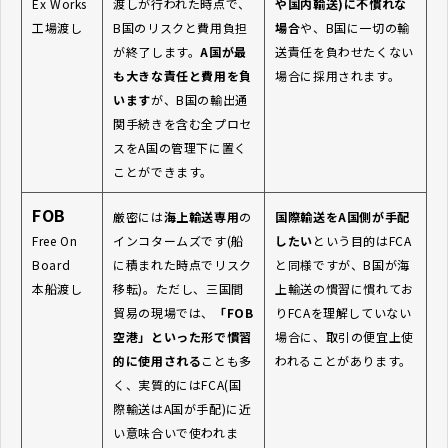
Ex Works
渡しが行われた時点で、
や国内輸送)に不慣れな
工場渡し
B国のリスクと費用負担
場合
や、B国に一切の輸
が終了します。
A国が最
送責任を負わせたくない
も大きな責任と費用を負
場合に採用されます。
います
が、B国の輸出通
関手続きを含む全プロセ
スをA国の管理下に置く
ことができます。
FOB
厳密には
海上輸送専用
の
国際輸送をA国側が手配
Free On
インコタームズです(船
したい
という目的はFCA
Board
に積まれた時点でリスク
と同様ですが、B国が海
本船渡し
移転)。ただし、三国間
上輸送の慣習に慣れてお
貿易の現場では、
「FOB
りFCAを理解していない
空港」といった形で慣習
場合に、取引の便宜上使
的に使用される
ことも多
われることがあります。
く、実質的にはFCA(国
際輸送はA国が手配)に近
い意味合いで使われま