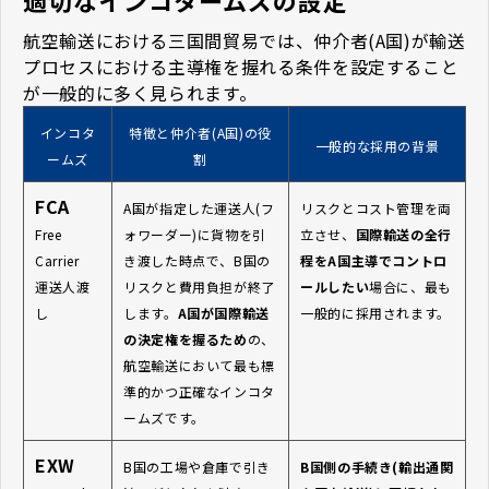
航空輸送における三国間貿易では、仲介者(A国)が輸送
プロセスにおける主導権を握れる条件を設定すること
が一般的に多く見られます。
インコタ
特徴と仲介者(A国)の役
一般的な採用の背景
ームズ
割
FCA
A国が指定した運送人(フ
リスクとコスト管理を両
Free
ォワーダー)に貨物を引
立させ、
国際輸送の全行
Carrier
き渡した時点で、B国の
程をA国主導でコントロ
運送人渡
リスクと費用負担が終了
ールしたい
場合に、最も
し
します。
A国が国際輸送
一般的に採用されます。
の決定権を握るため
の、
航空輸送において最も標
準的かつ正確なインコタ
ームズです。
EXW
B国の工場や倉庫で引き
B国側の手続き(輸出通関