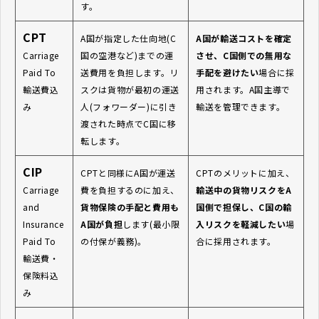
す。
CPT
A国が指定した仕向地(C
A国が輸送コストを確定
Carriage
国の空港など)までの運
させ、C国側での無用な
Paid To
送費用を負担します。リ
手配を避けたい
場合に採
輸送費込
スクは貨物が最初の運送
用されます。A国主導で
み
人(フォワーダー)に引き
輸送を管理できます。
渡された時点でC国に移
転します。
CIP
CPTと同様にA国が運送
CPTのメリットに加え、
Carriage
費を負担するのに加え、
輸送中の貨物リスクをA
and
貨物保険の手配と費用も
国側で担保し、C国の輸
Insurance
A国が負担
します(最小限
入リスクを軽減したい
場
Paid To
の付保が義務)。
合に採用されます。
輸送費・
保険料込
み