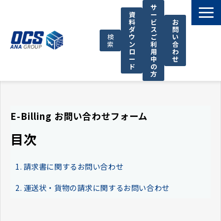
サ
資
ー
料
ビ
お
ダ
ス
問
検
ウ
ご
い
索
ン
利
合
ロ
用
わ
ー
中
せ
ド
の
方
国際輸送サービス
OCSが選ばれる理由
E-Billing お問い合わせフォーム
お役立ち情報
目次
サポート
OCSについて
1. 請求書に関するお問い合わせ
お知らせ
2. 運送状・貨物の請求に関するお問い合わせ